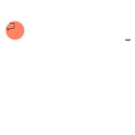
© 2025 Associazione Culturale Unione Nazionale Artisti | C.F.
92076470530 | Tutti i diritti riservati |
privacy policy
|
cookie policy
DISCLAIMER:
Le informazioni presenti su questo sito non
devono essere considerate o interpretate come consigli medici o
terapeutici da parte dell’autore. In presenza di patologie o
difficoltà, sia di natura fisica che psicologica, raccomandiamo di
consultare il proprio medico o uno specialista qualificato.