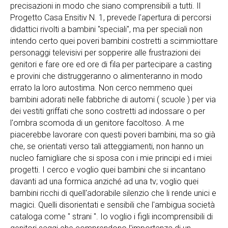
precisazioni in modo che siano comprensibili a tutti. Il
Progetto Casa Ensitiv N. 1, prevede l'apertura di percorsi
didattici rivolti a bambini "speciali", ma per speciali non
intendo certo quei poveri bambini costretti a scimmiottare
personaggi televisivi per sopperire alle frustrazioni dei
genitori e fare ore ed ore di fila per partecipare a casting
e provini che distruggeranno o alimenteranno in modo
errato la loro autostima. Non cerco nemmeno quei
bambini adorati nelle fabbriche di automi ( scuole ) per via
dei vestiti griffati che sono costretti ad indossare o per
l'ombra scomoda di un genitore facoltoso. A me
piacerebbe lavorare con questi poveri bambini, ma so già
che, se orientati verso tali atteggiamenti, non hanno un
nucleo famigliare che si sposa con i mie principi ed i miei
progetti. I cerco e voglio quei bambini che si incantano
davanti ad una formica anziché ad una tv; voglio quei
bambini ricchi di quell'adorabile silenzio che li rende unici e
magici. Quelli disorientati e sensibili che l'ambigua società
cataloga come " strani ". Io voglio i figli incomprensibili di