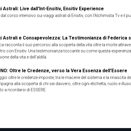
i Astrali: Live dall'Int-Ensitiv, Ensitiv Experience
 dal corso intensivo sui viaggi astrali di Ensitiv, con l'Alchimista Tv e il pu
i Astrali e Consapevolezza: La Testimonianza di Federica s
ca racconta il suo percorso alla scoperta della vita oltre la morte attraver
ntro con Ensitiv. Una testimonianza toccante su come questa esperienza
ione della vita e dell’aldilà.
NO: Oltre le Credenze, verso la Vera Essenza dell’Essere
gio oltre le credenze imposte, tra le macerie del sistema e la rinascita del
agna alla scoperta di chi sei davvero, oltre ogni etichetta, ruolo e illus
to a ricordarsi di ESSERE.