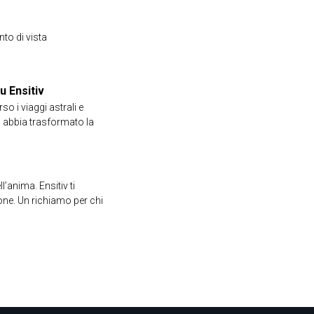
nto di vista
u Ensitiv
so i viaggi astrali e
 abbia trasformato la
l’anima. Ensitiv ti
ione. Un richiamo per chi