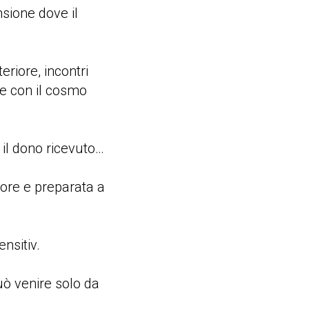
sione dove il
riore, incontri
ne con il cosmo
 il dono ricevuto…
more e preparata a
nsitiv.
uò venire solo da