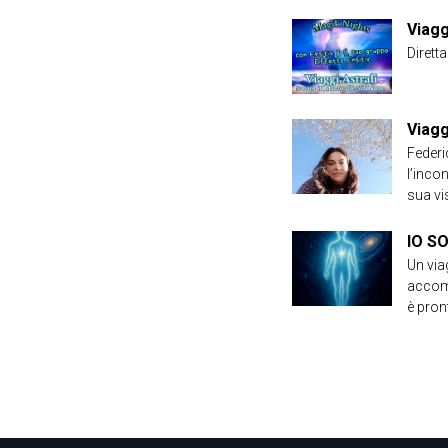
Viagg
Diretta
Viagg
Federi
l’inco
sua vis
IO SO
Un viag
accomp
è pron