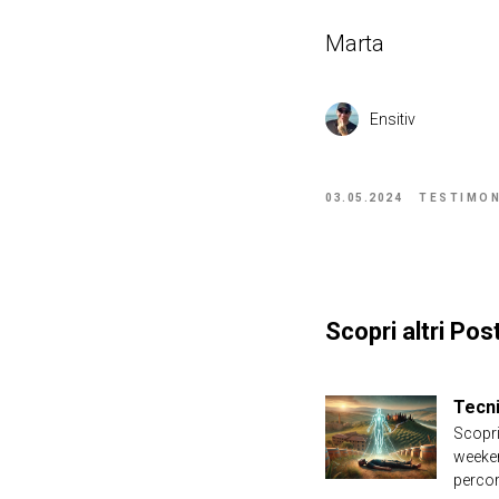
Marta
Ensitiv
03.05.2024
TESTIMON
Scopri altri Post
Tecni
Scopri
weeken
perco