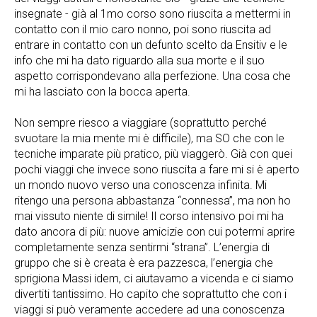
insegnate - già al 1mo corso sono riuscita a mettermi in
contatto con il mio caro nonno, poi sono riuscita ad
entrare in contatto con un defunto scelto da Ensitiv e le
info che mi ha dato riguardo alla sua morte e il suo
aspetto corrispondevano alla perfezione. Una cosa che
mi ha lasciato con la bocca aperta.
Non sempre riesco a viaggiare (soprattutto perché
svuotare la mia mente mi è difficile), ma SO che con le
tecniche imparate più pratico, più viaggerò. Già con quei
pochi viaggi che invece sono riuscita a fare mi si è aperto
un mondo nuovo verso una conoscenza infinita. Mi
ritengo una persona abbastanza “connessa”, ma non ho
mai vissuto niente di simile! Il corso intensivo poi mi ha
dato ancora di più: nuove amicizie con cui potermi aprire
completamente senza sentirmi “strana”. L’energia di
gruppo che si è creata è era pazzesca, l’energia che
sprigiona Massi idem, ci aiutavamo a vicenda e ci siamo
divertiti tantissimo. Ho capito che soprattutto che con i
viaggi si può veramente accedere ad una conoscenza