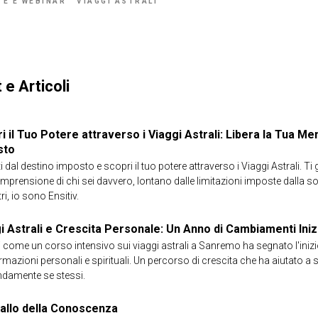
TE E WEBINAR
VIAGGI ASTRALI
 e Articoli
i il Tuo Potere attraverso i Viaggi Astrali: Libera la Tua Me
sto
i dal destino imposto e scopri il tuo potere attraverso i Viaggi Astrali. Ti 
omprensione di chi sei davvero, lontano dalle limitazioni imposte dalla 
ri, io sono Ensitiv.
i Astrali e Crescita Personale: Un Anno di Cambiamenti Ini
 come un corso intensivo sui viaggi astrali a Sanremo ha segnato l'inizi
rmazioni personali e spirituali. Un percorso di crescita che ha aiutato a 
damente se stessi.
vallo della Conoscenza