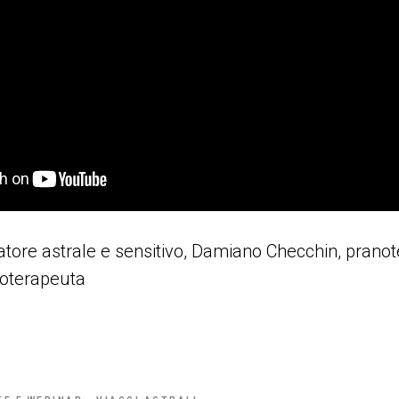
giatore astrale e sensitivo, Damiano Checchin, prano
oterapeuta