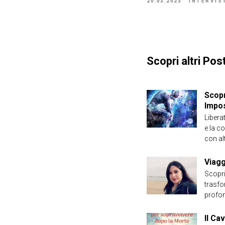
20.03.2023
INTERVIS
Scopri altri Post
Scopr
Impo
Liberat
e la c
con alt
Viagg
Scopri
trasfo
profon
Il Ca