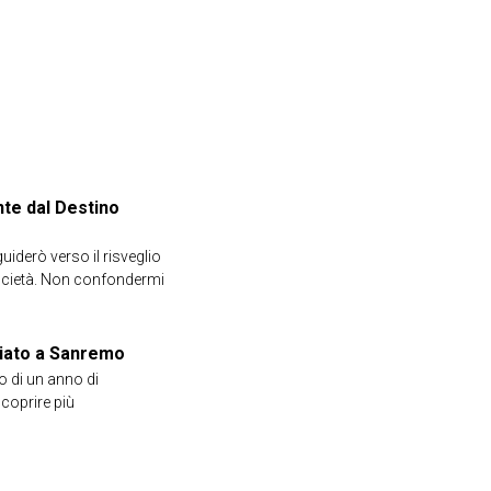
nte dal Destino
guiderò verso il risveglio
società. Non confondermi
ziato a Sanremo
o di un anno di
scoprire più