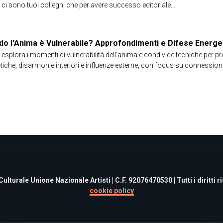
v ci sono tuoi colleghi che per avere successo editoriale...
o l'Anima è Vulnerabile? Approfondimenti e Difese Energe
v esplora i momenti di vulnerabilità dell'anima e condivide tecniche per 
tiche, disarmonie interiori e influenze esterne, con focus su connessione
turale Unione Nazionale Artisti | C.F. 92076470530 | Tutti i diritti ris
cookie policy