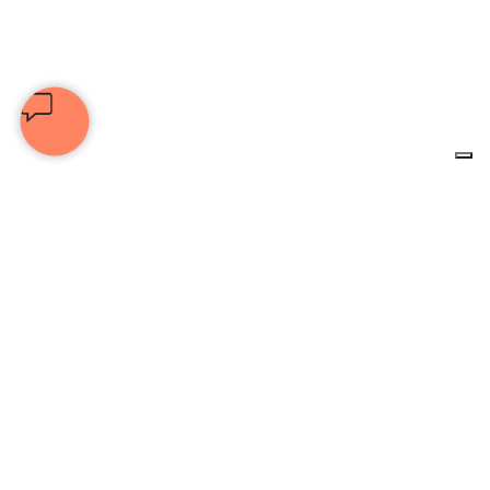
© 2025 Associazione Culturale Unione Nazionale Artisti | C.F.
92076470530 | Tutti i diritti riservati |
privacy policy
|
cookie policy
DISCLAIMER:
Le informazioni presenti su questo sito non
devono essere considerate o interpretate come consigli medici o
terapeutici da parte dell’autore. In presenza di patologie o
difficoltà, sia di natura fisica che psicologica, raccomandiamo di