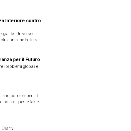
za Interiore contro
rgia dell'Universo.
ivoluzione che la Terra
ranza per il Futuro
e i problemi globali e
cciano come esperti di
o presto queste false
Ensitiv