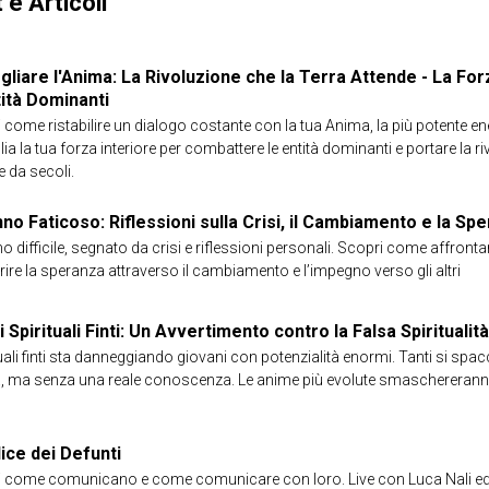
 e Articoli
gliare l'Anima: La Rivoluzione che la Terra Attende - La For
tità Dominanti
 come ristabilire un dialogo costante con la tua Anima, la più potente ene
lia la tua forza interiore per combattere le entità dominanti e portare la r
e da secoli.
no Faticoso: Riflessioni sulla Crisi, il Cambiamento e la Spe
o difficile, segnato da crisi e riflessioni personali. Scopri come affrontar
rire la speranza attraverso il cambiamento e l’impegno verso gli altri
i Spirituali Finti: Un Avvertimento contro la Falsa Spiritualità
uali finti sta danneggiando giovani con potenzialità enormi. Tanti si spa
alità, ma senza una reale conoscenza. Le anime più evolute smaschererann
dice dei Defunti
 come comunicano e come comunicare con loro. Live con Luca Nali ed 