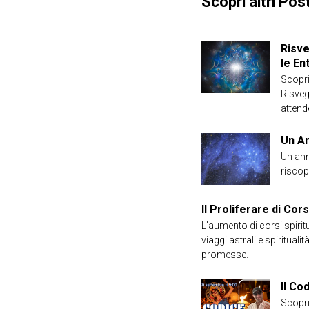
Scopri altri Post
Risve
le En
Scopri
Risveg
attend
Un An
Un ann
riscop
Il Proliferare di Cors
L'aumento di corsi spirit
viaggi astrali e spiritu
promesse.
Il Co
Scopri