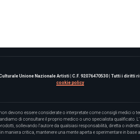
turale Unione Nazionale Artisti | C.F. 92076470530 | Tutti i diritti ris
cookie policy
non devono essere considerate o interpretate come consigli medici o terap
mandiamo di consultare il proprio medico o uno specialista qualificato. L’
prodotti, sollevando l’autore da qualsiasi responsabilità, diretta o indiret
re in maniera critica, mantenere una mente aperta e sperimentare in base 