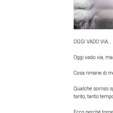
OGGI VADO VIA…
Oggi vado via, ma
Cosa rimane di m
Qualche sorriso s
tanto, tanto tempo
Ecco perché torne