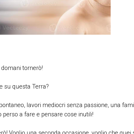
 domani tornerò!
e su questa Terra?
pontaneo, lavori mediocri senza passione, una fami
 perso a fare e pensare cose inutili!
rò! Voglio una seconda occasione, voglio che quei s