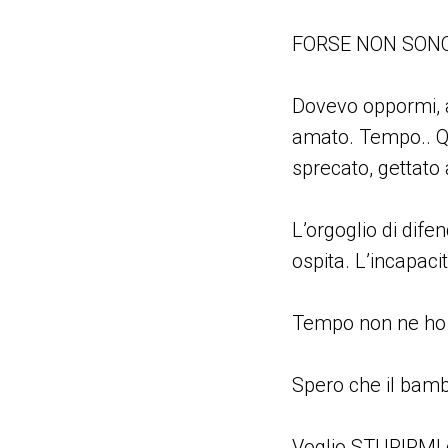
FORSE NON SONO
Dovevo oppormi, 
amato. Tempo.. Q
sprecato, gettato 
L’orgoglio di dife
ospita. L’incapaci
Tempo non ne ho p
Spero che il bam
Voglio STUPIRMI d