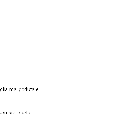
glia mai goduta e
orrisi e quella