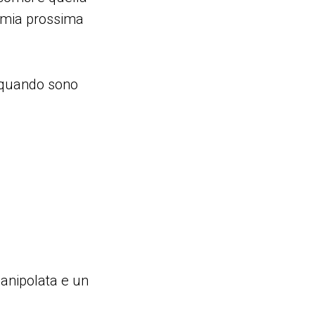
a mia prossima
i quando sono
manipolata e un