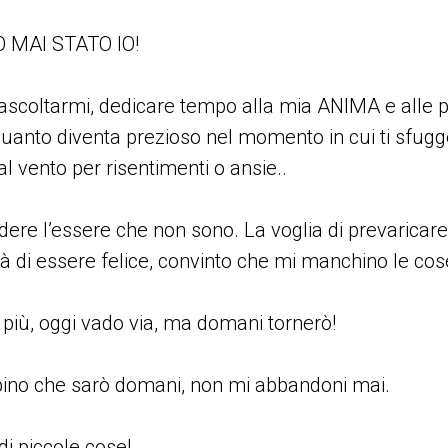
 MAI STATO IO!
ascoltarmi, dedicare tempo alla mia ANIMA e alle 
uanto diventa prezioso nel momento in cui ti sfug
al vento per risentimenti o ansie..
ndere l’essere che non sono. La voglia di prevaricar
tà di essere felice, convinto che mi manchino le cose 
iù, oggi vado via, ma domani tornerò!
bino che sarò domani, non mi abbandoni mai.
i piccole cose!