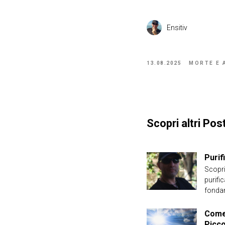
Ensitiv
13.08.2025
MORTE E 
Scopri altri Post
Purif
Scopri
purifi
fondam
Come 
Picc