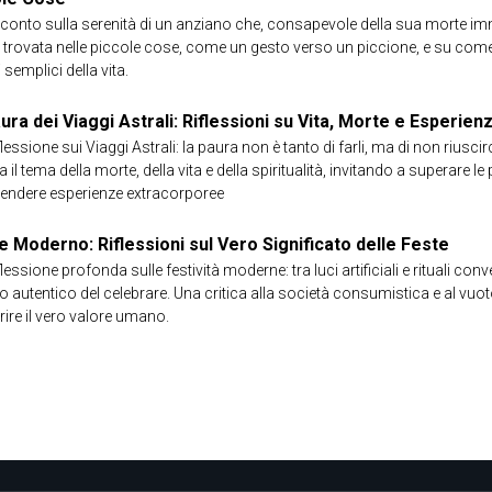
conto sulla serenità di un anziano che, consapevole della sua morte immin
tà trovata nelle piccole cose, come un gesto verso un piccione, e su com
 semplici della vita.
ura dei Viaggi Astrali: Riflessioni su Vita, Morte e Esperie
flessione sui Viaggi Astrali: la paura non è tanto di farli, ma di non riusci
 il tema della morte, della vita e della spiritualità, invitando a superare le 
rendere esperienze extracorporee
e Moderno: Riflessioni sul Vero Significato delle Feste
flessione profonda sulle festività moderne: tra luci artificiali e rituali c
so autentico del celebrare. Una critica alla società consumistica e al vuoto
rire il vero valore umano.