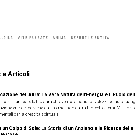
ALDILÀ
VITE PASSATE
ANIMA
DEFUNTI E ENTITÀ
 e Articoli
icazione dell'Aura: La Vera Natura dell'Energia e il Ruolo de
 come purificare la tua aura attraverso la consapevolezza e l'autoguarig
cazione energetica viene dall'interno, non da trattamenti esterni. Meditaz
entali per la crescita spirituale.
un Colpo di Sole: La Storia di un Anziano e la Ricerca della 
ole Cose