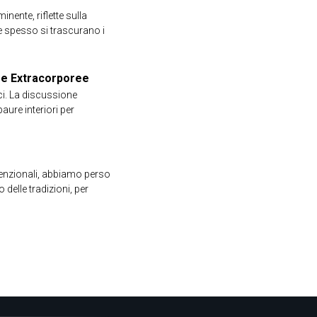
ente, riflette sulla
e spesso si trascurano i
nze Extracorporee
rci. La discussione
paure interiori per
onvenzionali, abbiamo perso
 delle tradizioni, per