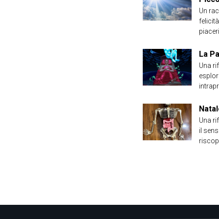
Un rac
felici
piaceri
La Pa
Una ri
esplora
intrap
Natal
Una ri
il sen
riscop