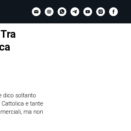
 Tra
ica
 e dico soltanto
 Cattolica e tante
ommerciali, ma non