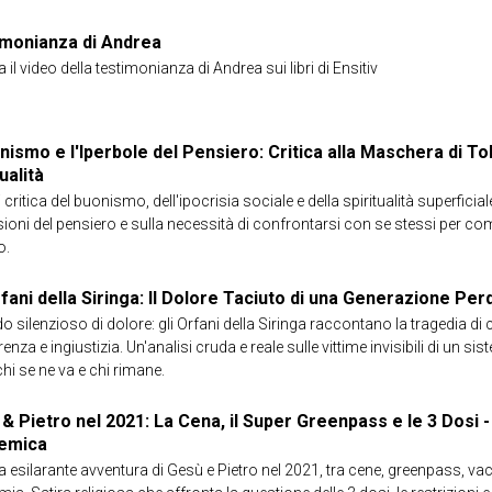
monianza di Andrea
il video della testimonianza di Andrea sui libri di Ensitiv
onismo e l'Iperbole del Pensiero: Critica alla Maschera di To
ualità
 critica del buonismo, dell'ipocrisia sociale e della spiritualità superficial
sioni del pensiero e sulla necessità di confrontarsi con se stessi per c
o.
rfani della Siringa: Il Dolore Taciuto di una Generazione Per
do silenzioso di dolore: gli Orfani della Siringa raccontano la tragedia di 
renza e ingiustizia. Un'analisi cruda e reale sulle vittime invisibili di un 
chi se ne va e chi rimane.
& Pietro nel 2021: La Cena, il Super Greenpass e le 3 Dosi -
emica
ra esilarante avventura di Gesù e Pietro nel 2021, tra cene, greenpass, vacc