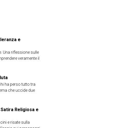
lleranza e
e. Una riflessione sulle
omprendere veramente il
duta
chi ha perso tutto tra
sistema che uccide due
 Satira Religiosa e
ini e risate sulla