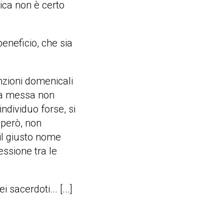
ica non è certo
beneficio, che sia
unzioni domenicali
 La messa non
ndividuo forse, si
 però, non
 il giusto nome
essione tra le
 sacerdoti... [...]