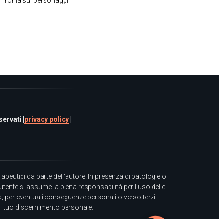
 l'ironia sui personaggi
ervati |
privacy policy
|
eutici da parte dell’autore. In presenza di patologie o
utente si assume la piena responsabilità per l’uso delle
ta, per eventuali conseguenze personali o verso terzi.
al tuo discernimento personale.