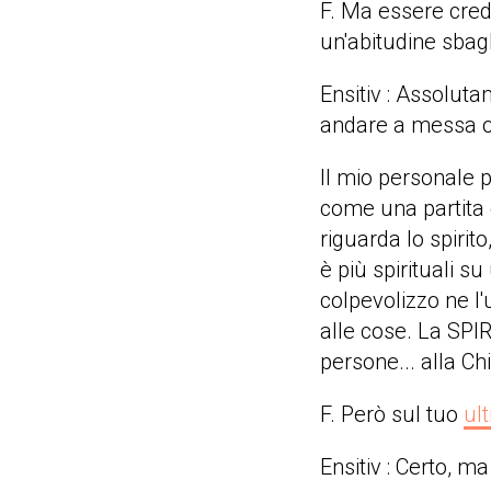
F. Ma essere cred
un'abitudine sbagl
Ensitiv : Assoluta
andare a messa o 
Il mio personale p
come una partita 
riguarda lo spirit
è più spirituali s
colpevolizzo ne l'
alle cose. La SPI
persone... alla Ch
F. Però sul tuo
ult
Ensitiv : Certo, m