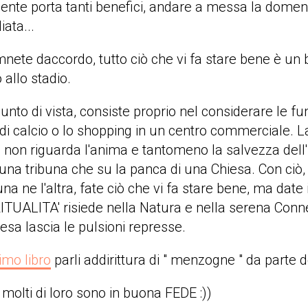
ente porta tanti benefici, andare a messa la domen
iata...
mnete daccordo, tutto ciò che vi fa stare bene è un 
allo stadio.
unto di vista, consiste proprio nel considerare le f
di calcio o lo shopping in un centro commerciale.
o, non riguarda l'anima e tantomeno la salvezza dell'i
u una tribuna che su la panca di una Chiesa. Con ciò,
una ne l'altra, fate ciò che vi fa stare bene, ma date
RITUALITA' risiede nella Natura e nella serena Conn
iesa lascia le pulsioni represse.
imo libro
parli addirittura di " menzogne " da parte dei
a molti di loro sono in buona FEDE :))