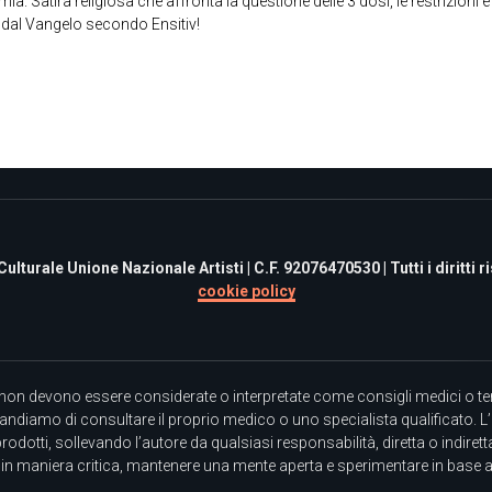
ia. Satira religiosa che affronta la questione delle 3 dosi, le restrizioni e
i, dal Vangelo secondo Ensitiv!
turale Unione Nazionale Artisti | C.F. 92076470530 | Tutti i diritti ris
cookie policy
non devono essere considerate o interpretate come consigli medici o terap
mandiamo di consultare il proprio medico o uno specialista qualificato. L’
prodotti, sollevando l’autore da qualsiasi responsabilità, diretta o indiret
re in maniera critica, mantenere una mente aperta e sperimentare in base 