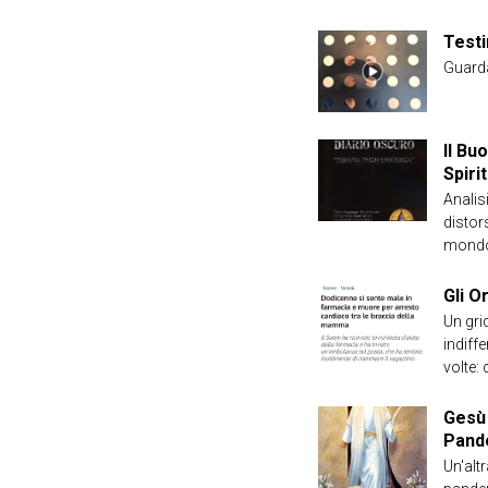
Testi
Guarda 
Il Bu
Spirit
Analisi
distor
mond
Gli O
Un gri
indiffe
volte: 
Gesù 
Pand
Un'alt