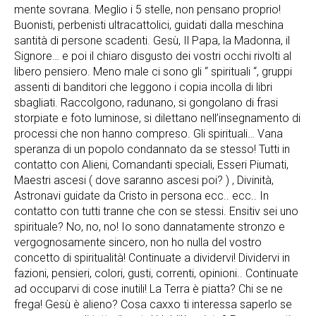
mente sovrana. Meglio i 5 stelle, non pensano proprio!
Buonisti, perbenisti ultracattolici, guidati dalla meschina
santità di persone scadenti. Gesù, Il Papa, la Madonna, il
Signore… e poi il chiaro disgusto dei vostri occhi rivolti al
libero pensiero. Meno male ci sono gli “ spirituali “, gruppi
assenti di banditori che leggono i copia incolla di libri
sbagliati. Raccolgono, radunano, si gongolano di frasi
storpiate e foto luminose, si dilettano nell’insegnamento di
processi che non hanno compreso. Gli spirituali… Vana
speranza di un popolo condannato da se stesso! Tutti in
contatto con Alieni, Comandanti speciali, Esseri Piumati,
Maestri ascesi ( dove saranno ascesi poi? ) , Divinità,
Astronavi guidate da Cristo in persona ecc.. ecc.. In
contatto con tutti tranne che con se stessi. Ensitiv sei uno
spirituale? No, no, no! Io sono dannatamente stronzo e
vergognosamente sincero, non ho nulla del vostro
concetto di spiritualità! Continuate a dividervi! Dividervi in
fazioni, pensieri, colori, gusti, correnti, opinioni.. Continuate
ad occuparvi di cose inutili! La Terra è piatta? Chi se ne
frega! Gesù è alieno? Cosa caxxo ti interessa saperlo se