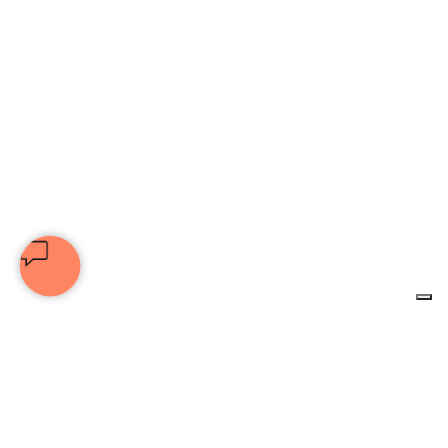
© 2025 Associazione Culturale Unione Nazionale Artisti | C.F.
92076470530 | Tutti i diritti riservati |
privacy policy
|
cookie policy