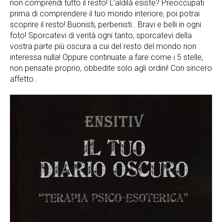
non comprendi tutto il resto! L’aldilà esiste? Preoccupati
prima di comprendere il tuo mondo interiore, poi potrai
scoprire il resto! Buonisti, perbenisti.. Bravi e belli in ogni
foto! Sporcatevi di verità ogni tanto, sporcatevi della
vostra parte più oscura a cui del resto del mondo non
interessa nulla! Oppure continuate a fare come i 5 stelle,
non pensate proprio, obbedite solo agli ordini! Con sincero
affetto..